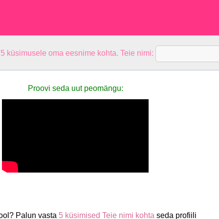
 5 küsimusele oma eesnime kohta. Teie nimi:
Proovi seda uut peomängu:
ool? Palun vasta
5 küsimised Teie nimi kohta
seda profiili