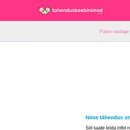
Palun vastage
Nime tähendus on
Siit saate leida infot