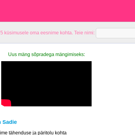
 5 küsimusele oma eesnime kohta. Teie nimi:
Uus mäng sõpradega mängimiseks:
 Sadie
 nime tähenduse ja päritolu kohta