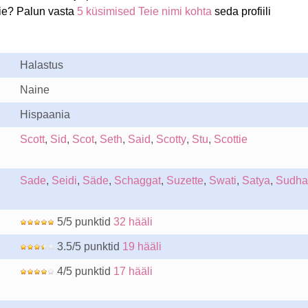
ie? Palun vasta
5 küsimised Teie nimi kohta
seda profiili
Halastus
Naine
Hispaania
Scott
,
Sid
,
Scot
,
Seth
,
Said
,
Scotty
,
Stu
,
Scottie
Sade
,
Seidi
,
Säde
,
Schaggat
,
Suzette
,
Swati
,
Satya
,
Sudha
5/5 punktid
32 hääli
3.5/5 punktid
19 hääli
4/5 punktid
17 hääli