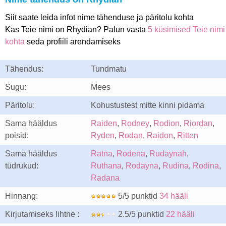
Siit saate leida infot nime tähenduse ja päritolu kohta
Kas Teie nimi on Rhydian? Palun vasta
5 küsimised Teie nimi
kohta
seda profiili arendamiseks
Tähendus:
Tundmatu
Sugu:
Mees
Päritolu:
Kohustustest mitte kinni pidama
Sama hääldus
Raiden
,
Rodney
,
Rodion
,
Riordan
,
poisid:
Ryden
,
Rodan
,
Raidon
,
Ritten
Sama hääldus
Ratna
,
Rodena
,
Rudaynah
,
tüdrukud:
Ruthana
,
Rodayna
,
Rudina
,
Rodina
,
Radana
Hinnang:
5/5 punktid
34 hääli
Kirjutamiseks lihtne :
2.5/5 punktid
22 hääli