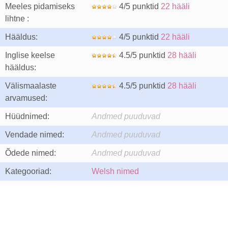
Meeles pidamiseks
4/5 punktid
22 hääli
lihtne :
Hääldus:
4/5 punktid
22 hääli
Inglise keelse
4.5/5 punktid
28 hääli
hääldus:
Välismaalaste
4.5/5 punktid
28 hääli
arvamused:
Hüüdnimed:
Andmed puuduvad
Vendade nimed:
Andmed puuduvad
Õdede nimed:
Andmed puuduvad
Kategooriad:
Welsh nimed