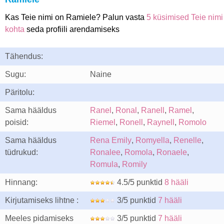
Kas Teie nimi on Ramiele? Palun vasta
5 küsimised Teie nimi
kohta
seda profiili arendamiseks
Tähendus:
Sugu:
Naine
Päritolu:
Sama hääldus
Ranel
,
Ronal
,
Ranell
,
Ramel
,
poisid:
Riemel
,
Ronell
,
Raynell
,
Romolo
Sama hääldus
Rena Emily
,
Romyella
,
Renelle
,
tüdrukud:
Ronalee
,
Romola
,
Ronaele
,
Romula
,
Romily
Hinnang:
4.5/5 punktid
8 hääli
Kirjutamiseks lihtne :
3/5 punktid
7 hääli
Meeles pidamiseks
3/5 punktid
7 hääli