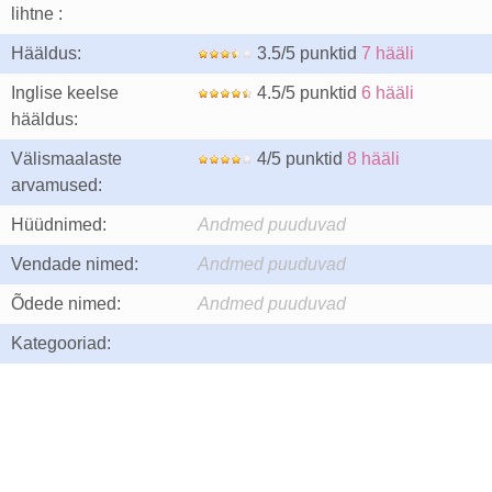
lihtne :
Hääldus:
3.5/5 punktid
7 hääli
Inglise keelse
4.5/5 punktid
6 hääli
hääldus:
Välismaalaste
4/5 punktid
8 hääli
arvamused:
Hüüdnimed:
Andmed puuduvad
Vendade nimed:
Andmed puuduvad
Õdede nimed:
Andmed puuduvad
Kategooriad: