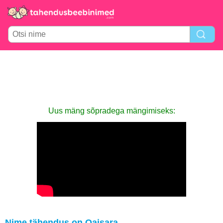
Uus mäng sõpradega mängimiseks:
Nime tähendus on Oaisara