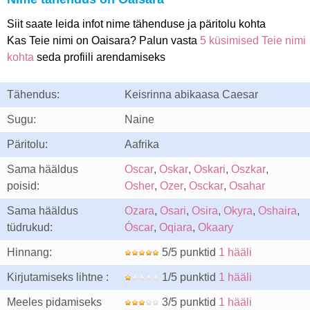
Siit saate leida infot nime tähenduse ja päritolu kohta
Kas Teie nimi on Oaisara? Palun vasta
5 küsimised Teie nimi
kohta
seda profiili arendamiseks
Tähendus:
Keisrinna abikaasa Caesar
Sugu:
Naine
Päritolu:
Aafrika
Sama hääldus
Oscar
,
Oskar
,
Oskari
,
Oszkar
,
poisid:
Osher
,
Ozer
,
Osckar
,
Osahar
Sama hääldus
Ozara
,
Osari
,
Osira
,
Okyra
,
Oshaira
,
tüdrukud:
Óscar
,
Oqiara
,
Okaary
Hinnang:
5/5 punktid
1 hääli
Kirjutamiseks lihtne :
1/5 punktid
1 hääli
Meeles pidamiseks
3/5 punktid
1 hääli