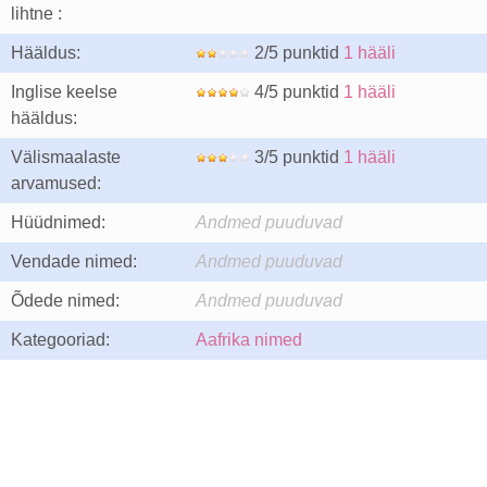
lihtne :
Hääldus:
2/5 punktid
1 hääli
Inglise keelse
4/5 punktid
1 hääli
hääldus:
Välismaalaste
3/5 punktid
1 hääli
arvamused:
Hüüdnimed:
Andmed puuduvad
Vendade nimed:
Andmed puuduvad
Õdede nimed:
Andmed puuduvad
Kategooriad:
Aafrika nimed