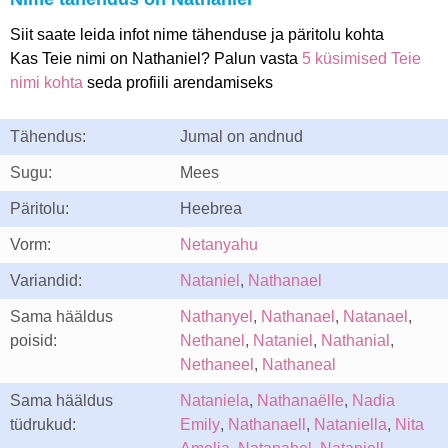
Siit saate leida infot nime tähenduse ja päritolu kohta
Kas Teie nimi on Nathaniel? Palun vasta
5 küsimised Teie
nimi kohta
seda profiili arendamiseks
Tähendus:
Jumal on andnud
Sugu:
Mees
Päritolu:
Heebrea
Vorm:
Netanyahu
Variandid:
Nataniel
,
Nathanael
Sama hääldus
Nathanyel
,
Nathanael
,
Natanael
,
poisid:
Nethanel
,
Nataniel
,
Nathanial
,
Nethaneel
,
Nathaneal
Sama hääldus
Nataniela
,
Nathanaëlle
,
Nadia
tüdrukud:
Emily
,
Nathanaell
,
Nataniella
,
Nita