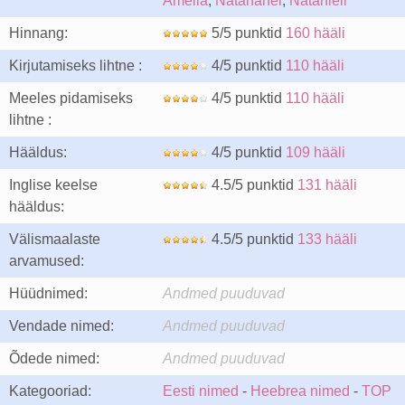
Amelia
,
Natanahel
,
Nataniell
Hinnang:
5/5 punktid
160 hääli
Kirjutamiseks lihtne :
4/5 punktid
110 hääli
Meeles pidamiseks
4/5 punktid
110 hääli
lihtne :
Hääldus:
4/5 punktid
109 hääli
Inglise keelse
4.5/5 punktid
131 hääli
hääldus:
Välismaalaste
4.5/5 punktid
133 hääli
arvamused:
Hüüdnimed:
Andmed puuduvad
Vendade nimed:
Andmed puuduvad
Õdede nimed:
Andmed puuduvad
Kategooriad:
Eesti nimed
-
Heebrea nimed
-
TOP