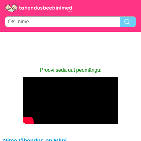
Proovi seda uut peomängu:
Nime tähendus on Mimi