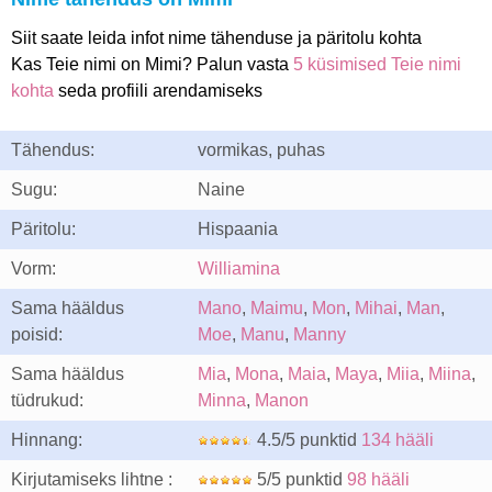
Siit saate leida infot nime tähenduse ja päritolu kohta
Kas Teie nimi on Mimi? Palun vasta
5 küsimised Teie nimi
kohta
seda profiili arendamiseks
Tähendus:
vormikas, puhas
Sugu:
Naine
Päritolu:
Hispaania
Vorm:
Williamina
Sama hääldus
Mano
,
Maimu
,
Mon
,
Mihai
,
Man
,
poisid:
Moe
,
Manu
,
Manny
Sama hääldus
Mia
,
Mona
,
Maia
,
Maya
,
Miia
,
Miina
,
tüdrukud:
Minna
,
Manon
Hinnang:
4.5/5 punktid
134 hääli
Kirjutamiseks lihtne :
5/5 punktid
98 hääli