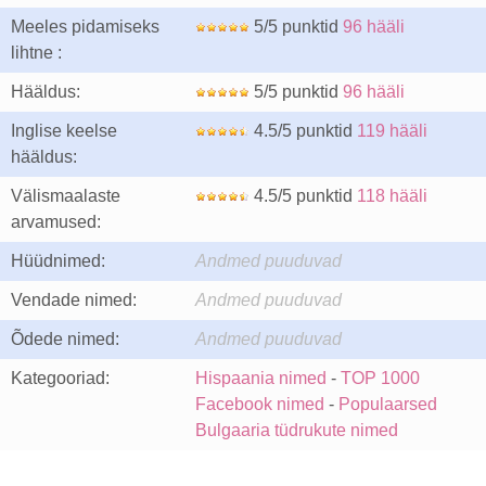
Meeles pidamiseks
5/5 punktid
96 hääli
lihtne :
Hääldus:
5/5 punktid
96 hääli
Inglise keelse
4.5/5 punktid
119 hääli
hääldus:
Välismaalaste
4.5/5 punktid
118 hääli
arvamused:
Hüüdnimed:
Andmed puuduvad
Vendade nimed:
Andmed puuduvad
Õdede nimed:
Andmed puuduvad
Kategooriad:
Hispaania nimed
-
TOP 1000
Facebook nimed
-
Populaarsed
Bulgaaria tüdrukute nimed