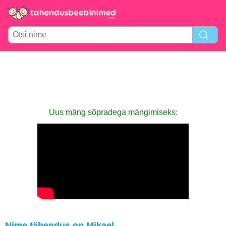
Uus mäng sõpradega mängimiseks:
Nime tähendus on Mikael