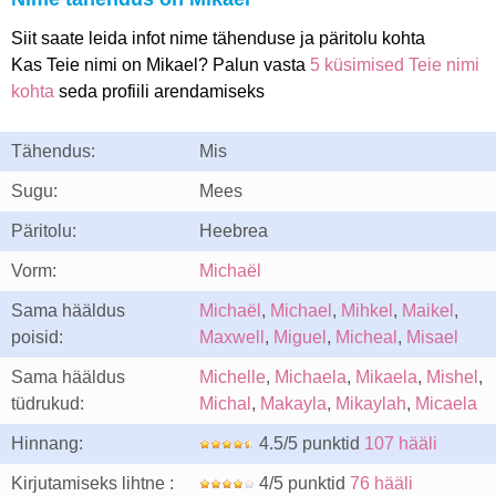
Siit saate leida infot nime tähenduse ja päritolu kohta
Kas Teie nimi on Mikael? Palun vasta
5 küsimised Teie nimi
kohta
seda profiili arendamiseks
Tähendus:
Mis
Sugu:
Mees
Päritolu:
Heebrea
Vorm:
Michaël
Sama hääldus
Michaël
,
Michael
,
Mihkel
,
Maikel
,
poisid:
Maxwell
,
Miguel
,
Micheal
,
Misael
Sama hääldus
Michelle
,
Michaela
,
Mikaela
,
Mishel
,
tüdrukud:
Michal
,
Makayla
,
Mikaylah
,
Micaela
Hinnang:
4.5/5 punktid
107 hääli
Kirjutamiseks lihtne :
4/5 punktid
76 hääli