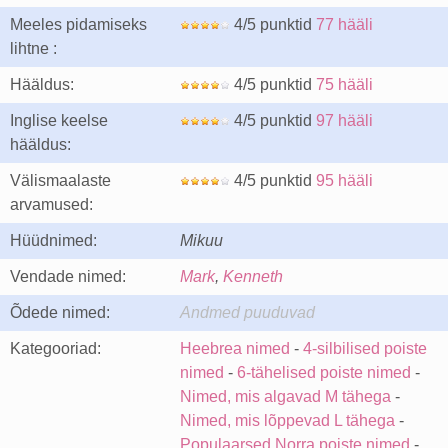
Meeles pidamiseks
4/5 punktid
77 hääli
lihtne :
Hääldus:
4/5 punktid
75 hääli
Inglise keelse
4/5 punktid
97 hääli
hääldus:
Välismaalaste
4/5 punktid
95 hääli
arvamused:
Hüüdnimed:
Mikuu
Vendade nimed:
Mark
,
Kenneth
Õdede nimed:
Andmed puuduvad
Kategooriad:
Heebrea nimed
-
4-silbilised poiste
nimed
-
6-tähelised poiste nimed
-
Nimed, mis algavad M tähega
-
Nimed, mis lõppevad L tähega
-
Populaarsed Norra poiste nimed
-