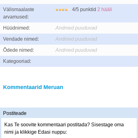
Välismaalaste
4/5 punktid
2 hääli
arvamused:
Hüüdnimed:
Andmed puuduvad
Vendade nimed:
Andmed puuduvad
Õdede nimed:
Andmed puuduvad
Kategooriad:
Kommentaarid Meruan
Postiteade
Kas Te soovite kommentaari postitada? Sisestage oma
nimi ja klikkige Edasi nuppu: