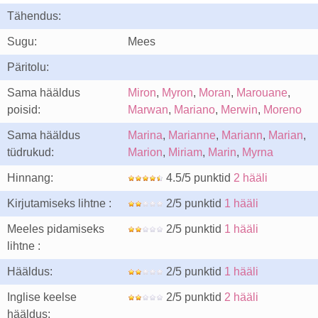
Tähendus:
Sugu:
Mees
Päritolu:
Sama hääldus
Miron
,
Myron
,
Moran
,
Marouane
,
poisid:
Marwan
,
Mariano
,
Merwin
,
Moreno
Sama hääldus
Marina
,
Marianne
,
Mariann
,
Marian
,
tüdrukud:
Marion
,
Miriam
,
Marin
,
Myrna
Hinnang:
4.5/5 punktid
2 hääli
Kirjutamiseks lihtne :
2/5 punktid
1 hääli
Meeles pidamiseks
2/5 punktid
1 hääli
lihtne :
Hääldus:
2/5 punktid
1 hääli
Inglise keelse
2/5 punktid
2 hääli
hääldus: