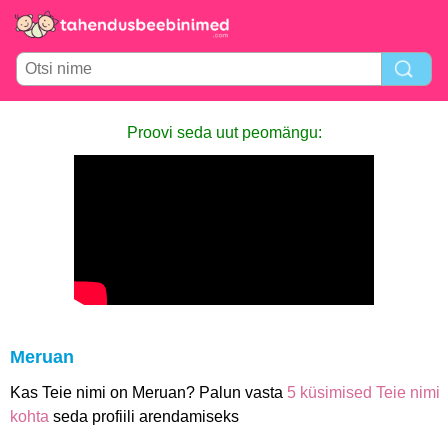
Proovi seda uut peomängu:
Meruan
Kas Teie nimi on Meruan? Palun vasta
5 küsimised Teie nimi
kohta
seda profiili arendamiseks