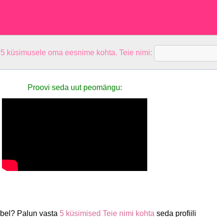
 5 küsimusele oma eesnime kohta. Teie nimi:
Proovi seda uut peomängu:
ibel? Palun vasta
5 küsimised Teie nimi kohta
seda profiili