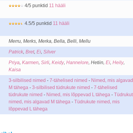
4/5 punktid
11 hääli
4.5/5 punktid
11 hääli
Merru, Merks, Merka, Bella, Belli, Mellu
Patrick
,
Bret
,
Ei
,
Silver
Priya
,
Karmen
,
Sirli
,
Keidy
,
Hannelore
, Hetiin,
Ei
,
Heily
,
Kaisa
3-silbilised nimed
-
7-tähelised nimed
-
Nimed, mis algavad
M tähega
-
3-silbilised tüdrukute nimed
-
7-tähelised
tüdrukute nimed
-
Nimed, mis lõppevad L tähega
-
Tüdrukut
nimed, mis algavad M tähega
-
Tüdrukute nimed, mis
lõppevad L tähega