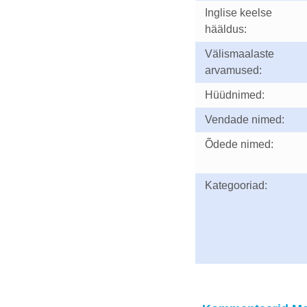
Inglise keelse
hääldus:
Välismaalaste
arvamused:
Hüüdnimed:
Vendade nimed:
Õdede nimed:
Kategooriad: