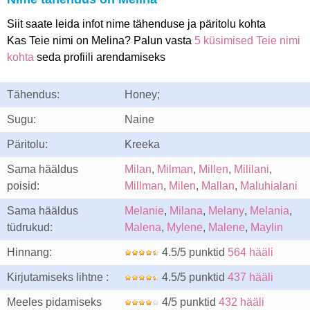
Siit saate leida infot nime tähenduse ja päritolu kohta
Kas Teie nimi on Melina? Palun vasta
5 küsimised Teie nimi
kohta
seda profiili arendamiseks
Tähendus:
Honey;
Sugu:
Naine
Päritolu:
Kreeka
Sama hääldus
Milan
,
Milman
,
Millen
,
Mililani
,
poisid:
Millman
,
Milen
,
Mallan
,
Maluhialani
Sama hääldus
Melanie
,
Milana
,
Melany
,
Melania
,
tüdrukud:
Malena
,
Mylene
,
Malene
,
Maylin
Hinnang:
4.5/5 punktid
564 hääli
Kirjutamiseks lihtne :
4.5/5 punktid
437 hääli
Meeles pidamiseks
4/5 punktid
432 hääli