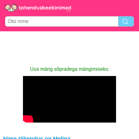
Uus mäng sõpradega mängimiseks:
Nime tähendus on Melina