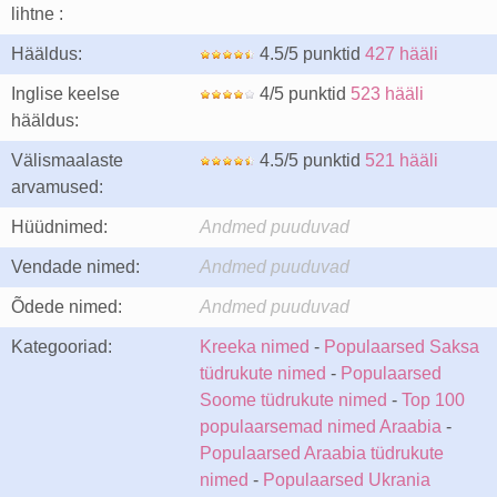
lihtne :
Hääldus:
4.5/5 punktid
427 hääli
Inglise keelse
4/5 punktid
523 hääli
hääldus:
Välismaalaste
4.5/5 punktid
521 hääli
arvamused:
Hüüdnimed:
Andmed puuduvad
Vendade nimed:
Andmed puuduvad
Õdede nimed:
Andmed puuduvad
Kategooriad:
Kreeka nimed
-
Populaarsed Saksa
tüdrukute nimed
-
Populaarsed
Soome tüdrukute nimed
-
Top 100
populaarsemad nimed Araabia
-
Populaarsed Araabia tüdrukute
nimed
-
Populaarsed Ukrania