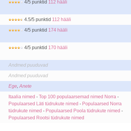
4/5 punktid
112 hääli
4.5/5 punktid
112 hääli
4/5 punktid
174 hääli
4/5 punktid
170 hääli
Andmed puuduvad
Andmed puuduvad
Ege
,
Anete
Itaalia nimed
-
Top 100 populaarsemad nimed Norra
-
Populaarsed Läti tüdrukute nimed
-
Populaarsed Norra
tüdrukute nimed
-
Populaarsed Poola tüdrukute nimed
-
Populaarsed Rootsi tüdrukute nimed