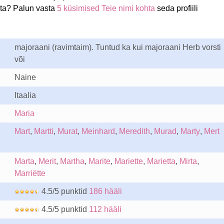
ita? Palun vasta
5 küsimised Teie nimi kohta
seda profiili
majoraani (ravimtaim). Tuntud ka kui majoraani Herb vorsti
või
Naine
Itaalia
Maria
Mart
,
Martti
,
Murat
,
Meinhard
,
Meredith
,
Murad
,
Marty
,
Mert
Marta
,
Merit
,
Martha
,
Marite
,
Mariette
,
Marietta
,
Mirta
,
Marriëtte
4.5/5 punktid
186 hääli
4.5/5 punktid
112 hääli