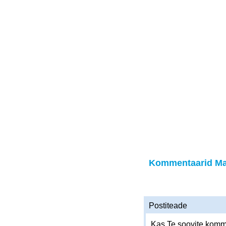
Kommentaarid Ma
Postiteade
Kas Te soovite komme