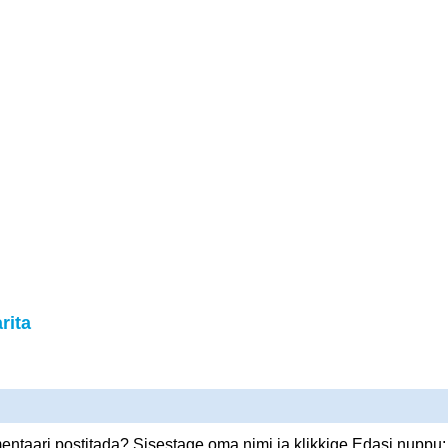
rita
ntaari postitada? Sisestage oma nimi ja klikkige Edasi nuppu: