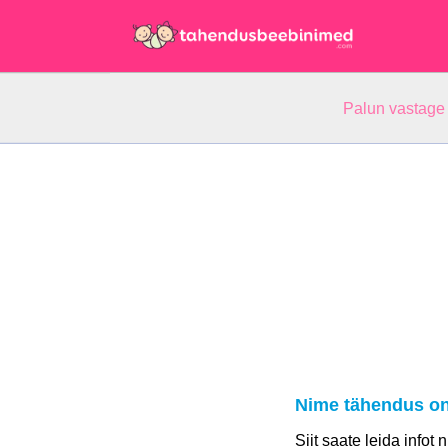
Palun vastage
Nime tähendus on
Siit saate leida infot