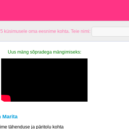
 5 küsimusele oma eesnime kohta. Teie nimi:
Uus mäng sõpradega mängimiseks:
 Marita
 nime tähenduse ja päritolu kohta