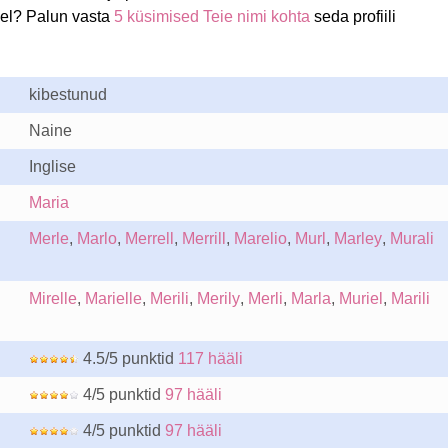
iel? Palun vasta
5 küsimised Teie nimi kohta
seda profiili
kibestunud
Naine
Inglise
Maria
Merle
,
Marlo
,
Merrell
,
Merrill
,
Marelio
,
Murl
,
Marley
,
Murali
Mirelle
,
Marielle
,
Merili
,
Merily
,
Merli
,
Marla
,
Muriel
,
Marili
4.5/5 punktid
117 hääli
4/5 punktid
97 hääli
4/5 punktid
97 hääli