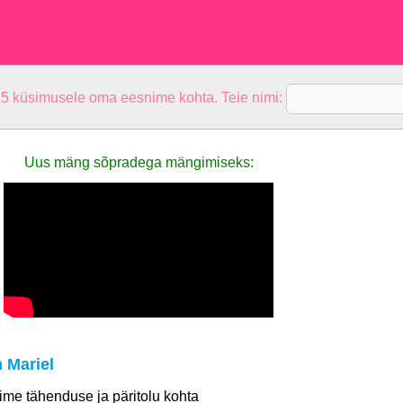
 5 küsimusele oma eesnime kohta. Teie nimi:
Uus mäng sõpradega mängimiseks:
 Mariel
 nime tähenduse ja päritolu kohta