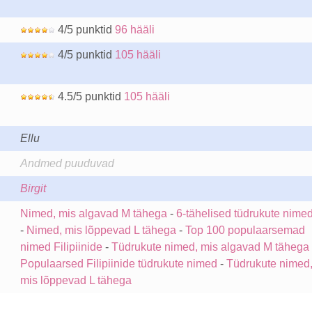
4/5 punktid
96 hääli
4/5 punktid
105 hääli
4.5/5 punktid
105 hääli
Ellu
Andmed puuduvad
Birgit
Nimed, mis algavad M tähega
-
6-tähelised tüdrukute nime
-
Nimed, mis lõppevad L tähega
-
Top 100 populaarsemad
nimed Filipiinide
-
Tüdrukute nimed, mis algavad M tähega
Populaarsed Filipiinide tüdrukute nimed
-
Tüdrukute nimed
mis lõppevad L tähega