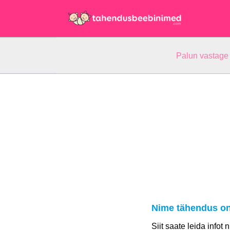
Palun vastage
Nime tähendus on
Siit saate leida infot