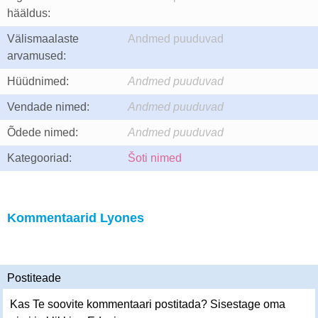
hääldus:
Välismaalaste
Andmed puuduvad
arvamused:
Hüüdnimed:
Andmed puuduvad
Vendade nimed:
Andmed puuduvad
Õdede nimed:
Andmed puuduvad
Kategooriad:
Šoti nimed
Kommentaarid Lyones
Postiteade
Kas Te soovite kommentaari postitada? Sisestage oma