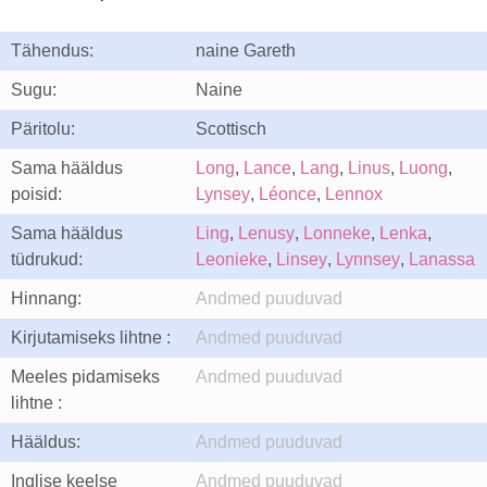
Tähendus:
naine Gareth
Sugu:
Naine
Päritolu:
Scottisch
Sama hääldus
Long
,
Lance
,
Lang
,
Linus
,
Luong
,
poisid:
Lynsey
,
Léonce
,
Lennox
Sama hääldus
Ling
,
Lenusy
,
Lonneke
,
Lenka
,
tüdrukud:
Leonieke
,
Linsey
,
Lynnsey
,
Lanassa
Hinnang:
Andmed puuduvad
Kirjutamiseks lihtne :
Andmed puuduvad
Meeles pidamiseks
Andmed puuduvad
lihtne :
Hääldus:
Andmed puuduvad
Inglise keelse
Andmed puuduvad