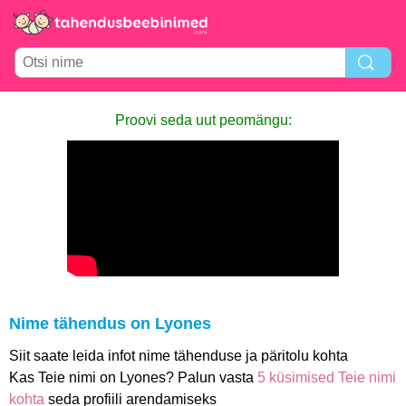
Proovi seda uut peomängu:
Nime tähendus on Lyones
Siit saate leida infot nime tähenduse ja päritolu kohta
Kas Teie nimi on Lyones? Palun vasta
5 küsimised Teie nimi
kohta
seda profiili arendamiseks