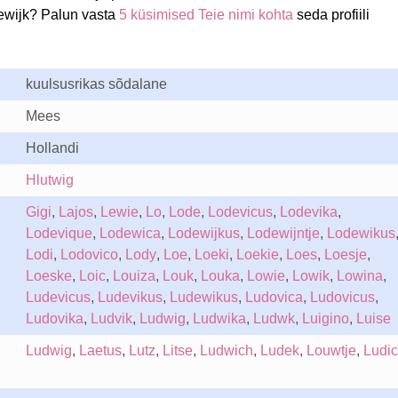
ewijk? Palun vasta
5 küsimised Teie nimi kohta
seda profiili
kuulsusrikas sõdalane
Mees
Hollandi
Hlutwig
Gigi
,
Lajos
,
Lewie
,
Lo
,
Lode
,
Lodevicus
,
Lodevika
,
Lodevique
,
Lodewica
,
Lodewijkus
,
Lodewijntje
,
Lodewikus
Lodi
,
Lodovico
,
Lody
,
Loe
,
Loeki
,
Loekie
,
Loes
,
Loesje
,
Loeske
,
Loic
,
Louiza
,
Louk
,
Louka
,
Lowie
,
Lowik
,
Lowina
,
Ludevicus
,
Ludevikus
,
Ludewikus
,
Ludovica
,
Ludovicus
,
Ludovika
,
Ludvik
,
Ludwig
,
Ludwika
,
Ludwk
,
Luigino
,
Luise
Ludwig
,
Laetus
,
Lutz
,
Litse
,
Ludwich
,
Ludek
,
Louwtje
,
Ludic