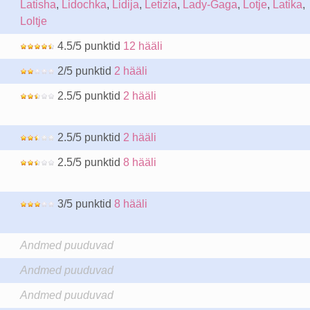
Latisha
,
Lidochka
,
Lidija
,
Letizia
,
Lady-Gaga
,
Lotje
,
Latika
,
Loltje
4.5/5 punktid
12 hääli
2/5 punktid
2 hääli
2.5/5 punktid
2 hääli
2.5/5 punktid
2 hääli
2.5/5 punktid
8 hääli
3/5 punktid
8 hääli
Andmed puuduvad
Andmed puuduvad
Andmed puuduvad