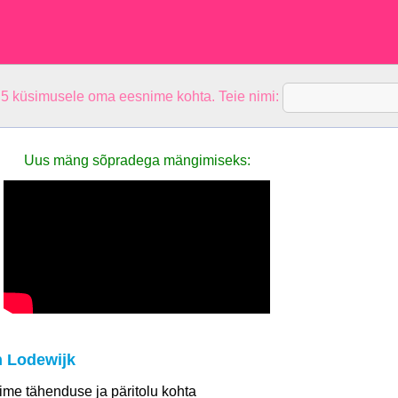
 5 küsimusele oma eesnime kohta. Teie nimi:
Uus mäng sõpradega mängimiseks:
 Lodewijk
 nime tähenduse ja päritolu kohta