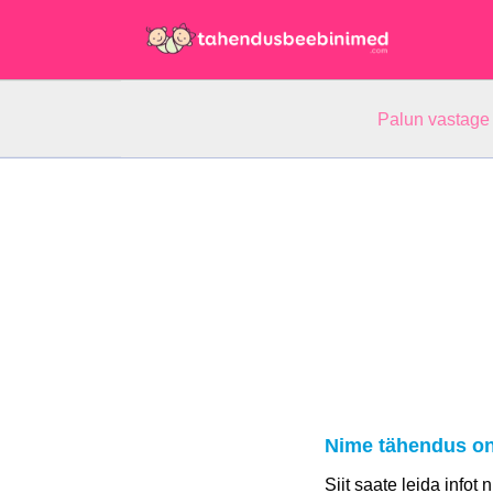
Palun vastage
Nime tähendus on
Siit saate leida infot