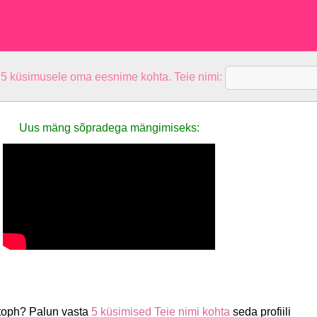
 5 küsimusele oma eesnime kohta. Teie nimi:
Uus mäng sõpradega mängimiseks:
stoph? Palun vasta
5 küsimised Teie nimi kohta
seda profiili