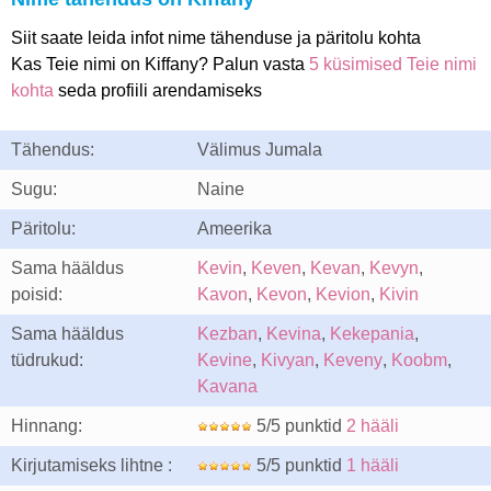
Siit saate leida infot nime tähenduse ja päritolu kohta
Kas Teie nimi on Kiffany? Palun vasta
5 küsimised Teie nimi
kohta
seda profiili arendamiseks
Tähendus:
Välimus Jumala
Sugu:
Naine
Päritolu:
Ameerika
Sama hääldus
Kevin
,
Keven
,
Kevan
,
Kevyn
,
poisid:
Kavon
,
Kevon
,
Kevion
,
Kivin
Sama hääldus
Kezban
,
Kevina
,
Kekepania
,
tüdrukud:
Kevine
,
Kivyan
,
Keveny
,
Koobm
,
Kavana
Hinnang:
5/5 punktid
2 hääli
Kirjutamiseks lihtne :
5/5 punktid
1 hääli