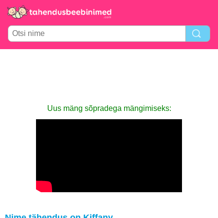
Uus mäng sõpradega mängimiseks:
Nime tähendus on Kiffany