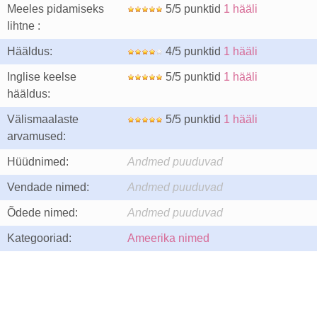
Meeles pidamiseks
5/5 punktid
1 hääli
lihtne :
Hääldus:
4/5 punktid
1 hääli
Inglise keelse
5/5 punktid
1 hääli
hääldus:
Välismaalaste
5/5 punktid
1 hääli
arvamused:
Hüüdnimed:
Andmed puuduvad
Vendade nimed:
Andmed puuduvad
Õdede nimed:
Andmed puuduvad
Kategooriad:
Ameerika nimed