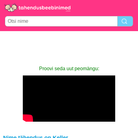
Proovi seda uut peomängu:
Nime tähendus on Keller