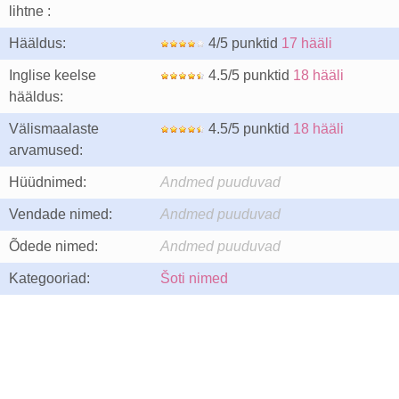
lihtne :
Hääldus:
4/5 punktid
17 hääli
Inglise keelse
4.5/5 punktid
18 hääli
hääldus:
Välismaalaste
4.5/5 punktid
18 hääli
arvamused:
Hüüdnimed:
Andmed puuduvad
Vendade nimed:
Andmed puuduvad
Õdede nimed:
Andmed puuduvad
Kategooriad:
Šoti nimed