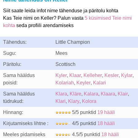
Siit saate leida infot nime tähenduse ja päritolu kohta
Kas Teie nimi on Keller? Palun vasta
5 küsimised Teie nimi
kohta
seda profiili arendamiseks
Tähendus:
Little Champion
Sugu:
Mees
Päritolu:
Scottisch
Sama hääldus
Kyler
,
Klaar
,
Kelleher
,
Kesler
,
Kylar
,
poisid:
Kolariah
,
Keyler
,
Kalari
Sama hääldus
Klara
,
Kläre
,
Kalara
,
Klaara
,
Klair
,
tüdrukud:
Klari
,
Klary
,
Kolora
Hinnang:
5/5 punktid
19 hääli
Kirjutamiseks lihtne :
4/5 punktid
18 hääli
Meeles pidamiseks
4.5/5 punktid
18 hääli