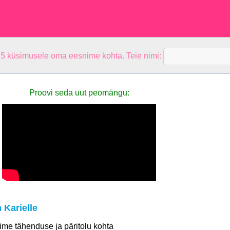
 5 küsimusele oma eesnime kohta. Teie nimi:
Proovi seda uut peomängu:
 Karielle
 nime tähenduse ja päritolu kohta