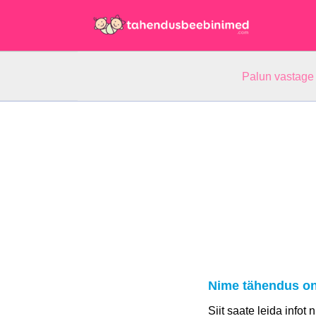
Palun vastage
Nime tähendus on
Siit saate leida infot