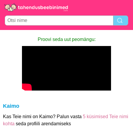
Proovi seda uut peomängu:
Kaimo
Kas Teie nimi on Kaimo? Palun vasta
5 küsimised Teie nimi
kohta
seda profiili arendamiseks