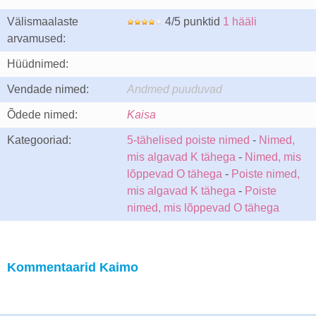
Välismaalaste
4/5 punktid
1 hääli
arvamused:
Hüüdnimed:
Vendade nimed:
Andmed puuduvad
Õdede nimed:
Kaisa
Kategooriad:
5-tähelised poiste nimed
-
Nimed,
mis algavad K tähega
-
Nimed, mis
lõppevad O tähega
-
Poiste nimed,
mis algavad K tähega
-
Poiste
nimed, mis lõppevad O tähega
Kommentaarid Kaimo