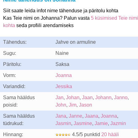
Siit saate leida infot nime tähenduse ja päritolu kohta
Kas Teie nimi on Johanna? Palun vasta
5 küsimised Teie nimi
kohta
seda profiili arendamiseks
Tähendus:
Jahve on armuline
Sugu:
Naine
Päritolu:
Saksa
Vorm:
Joanna
Variandid:
Jessika
Sama hääldus
Jan
,
Johan
,
Jaan
,
Johann
,
Janno
,
poisid:
John
,
Jim
,
Jason
Sama hääldus
Jana
,
Janne
,
Jaana
,
Joanna
,
tüdrukud:
Jasmin
,
Jasmine
,
Jamie
,
Jazmin
Hinnang:
4.5/5 punktid
20 hääli