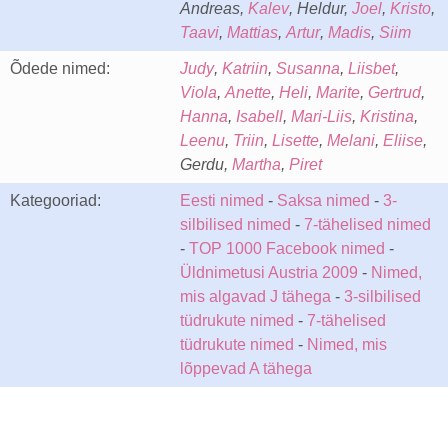
Andreas,
Kalev
, Heldur,
Joel
,
Kristo
,
Taavi
,
Mattias
,
Artur
,
Madis
,
Siim
Õdede nimed:
Judy
,
Katriin
,
Susanna
,
Liisbet
,
Viola
,
Anette
,
Heli
,
Marite
,
Gertrud
,
Hanna
,
Isabell
,
Mari-Liis
,
Kristina
,
Leenu
,
Triin
,
Lisette
,
Melani
,
Eliise
,
Gerdu,
Martha
,
Piret
Kategooriad:
Eesti nimed
-
Saksa nimed
-
3-
silbilised nimed
-
7-tähelised nimed
-
TOP 1000 Facebook nimed
-
Üldnimetusi Austria 2009
-
Nimed,
mis algavad J tähega
-
3-silbilised
tüdrukute nimed
-
7-tähelised
tüdrukute nimed
-
Nimed, mis
lõppevad A tähega