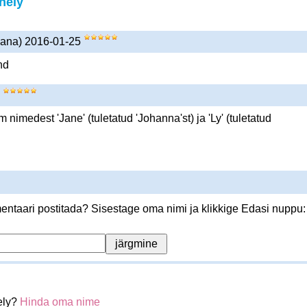
nely
 vana) 2016-01-25
nd
5
nimedest 'Jane' (tuletatud 'Johanna'st) ja 'Ly' (tuletatud
ntaari postitada? Sisestage oma nimi ja klikkige Edasi nuppu:
ely?
Hinda oma nime