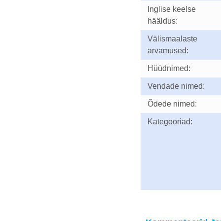
Inglise keelse
hääldus:
Välismaalaste
arvamused:
Hüüdnimed:
Vendade nimed:
Õdede nimed:
Kategooriad: