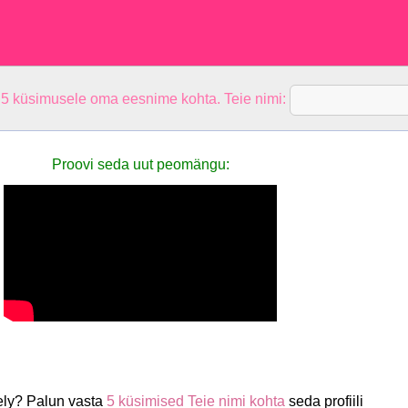
 5 küsimusele oma eesnime kohta. Teie nimi:
Proovi seda uut peomängu:
ely? Palun vasta
5 küsimised Teie nimi kohta
seda profiili