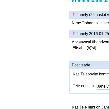
Kommentaarid Ja
Janely (25 aastat
Nime 'Johanna' teise
Janely 2016-01-2
Arvatavasti ühendvorm 
'Elisabet(h)'st)
Postiteade
Kas Te soovite komme
Teie eesnimi:
Kas Teie nimi on Jan