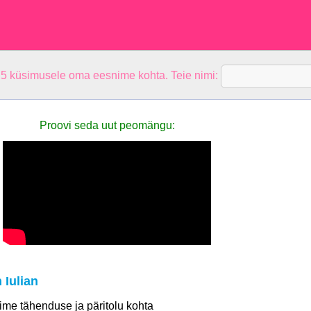
 5 küsimusele oma eesnime kohta. Teie nimi:
Proovi seda uut peomängu:
 Iulian
 nime tähenduse ja päritolu kohta