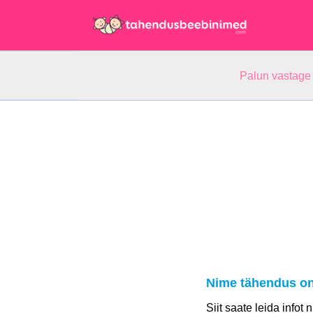
Palun vastage
Nime tähendus on
Siit saate leida infot