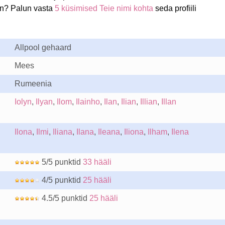
an? Palun vasta
5 küsimised Teie nimi kohta
seda profiili
Allpool gehaard
Mees
Rumeenia
Iolyn
,
Ilyan
,
Ilom
,
Ilainho
,
Ilan
,
Ilian
,
Illian
,
Illan
Ilona
,
Ilmi
,
Iliana
,
Ilana
,
Ileana
,
Iliona
,
Ilham
,
Ilena
5/5 punktid
33 hääli
4/5 punktid
25 hääli
4.5/5 punktid
25 hääli