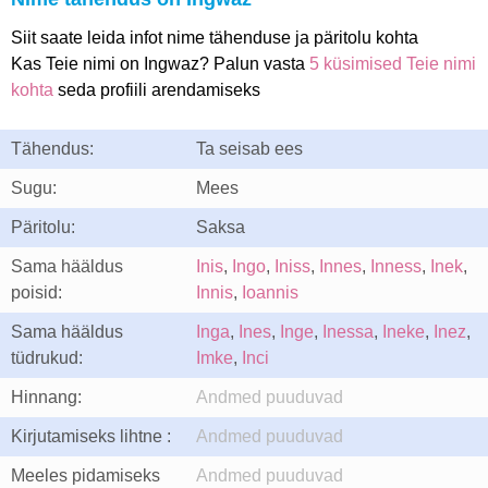
Siit saate leida infot nime tähenduse ja päritolu kohta
Kas Teie nimi on Ingwaz? Palun vasta
5 küsimised Teie nimi
kohta
seda profiili arendamiseks
Tähendus:
Ta seisab ees
Sugu:
Mees
Päritolu:
Saksa
Sama hääldus
Inis
,
Ingo
,
Iniss
,
Innes
,
Inness
,
Inek
,
poisid:
Innis
,
Ioannis
Sama hääldus
Inga
,
Ines
,
Inge
,
Inessa
,
Ineke
,
Inez
,
tüdrukud:
Imke
,
Inci
Hinnang:
Andmed puuduvad
Kirjutamiseks lihtne :
Andmed puuduvad
Meeles pidamiseks
Andmed puuduvad