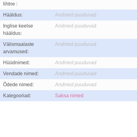
lihtne :
Hääldus:
Andmed puuduvad
Inglise keelse
Andmed puuduvad
hääldus:
Välismaalaste
Andmed puuduvad
arvamused:
Hüüdnimed:
Andmed puuduvad
Vendade nimed:
Andmed puuduvad
Õdede nimed:
Andmed puuduvad
Kategooriad:
Saksa nimed