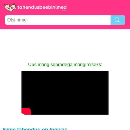
Uus mäng sõpradega mängimiseks:
Nime tähendus on Ingwaz