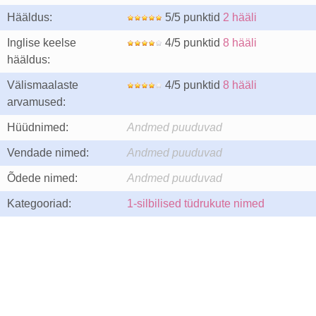
Hääldus:
5/5 punktid
2 hääli
Inglise keelse
4/5 punktid
8 hääli
hääldus:
Välismaalaste
4/5 punktid
8 hääli
arvamused:
Hüüdnimed:
Andmed puuduvad
Vendade nimed:
Andmed puuduvad
Õdede nimed:
Andmed puuduvad
Kategooriad:
1-silbilised tüdrukute nimed