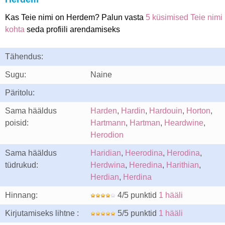
Kas Teie nimi on Herdem? Palun vasta
5 küsimised Teie nimi
kohta
seda profiili arendamiseks
Tähendus:
Sugu:
Naine
Päritolu:
Sama hääldus
Harden
,
Hardin
,
Hardouin
,
Horton
,
poisid:
Hartmann
,
Hartman
,
Heardwine
,
Herodion
Sama hääldus
Haridian
,
Heerodina
,
Herodina
,
tüdrukud:
Herdwina
,
Heredina
,
Harithian
,
Herdian
,
Herdina
Hinnang:
4/5 punktid
1 hääli
Kirjutamiseks lihtne :
5/5 punktid
1 hääli