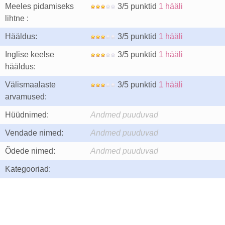
Meeles pidamiseks
3/5 punktid
1 hääli
lihtne :
Hääldus:
3/5 punktid
1 hääli
Inglise keelse
3/5 punktid
1 hääli
hääldus:
Välismaalaste
3/5 punktid
1 hääli
arvamused:
Hüüdnimed:
Andmed puuduvad
Vendade nimed:
Andmed puuduvad
Õdede nimed:
Andmed puuduvad
Kategooriad: