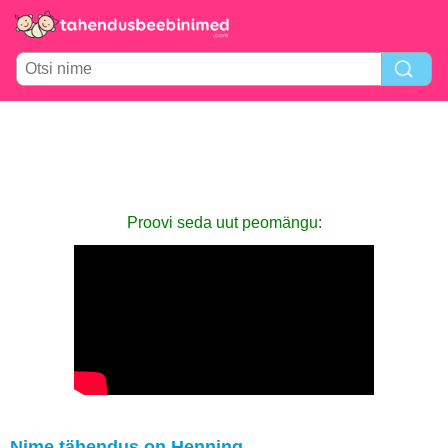
Proovi seda uut peomängu:
Nime tähendus on Henning