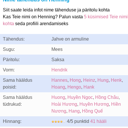
Siit saate leida infot nime tähenduse ja päritolu kohta
Kas Teie nimi on Henning? Palun vasta
5 küsimised Teie nimi
kohta
seda profiili arendamiseks
Tähendus:
Jahve on armuline
Sugu:
Mees
Päritolu:
Saksa
Vorm:
Hendrik
Sama hääldus
Hannes
,
Hong
,
Heinz
,
Hung
,
Henk
,
poisid:
Hoang
,
Hengo
,
Hank
Sama hääldus
Huong
,
Huyền Ngọc
,
Hồng Châu
,
tüdrukud:
Hoài Hương
,
Huyền Hương
,
Hiền
Nương
,
Hang
,
Hồng Quế
Hinnang:
4/5 punktid
41 hääli