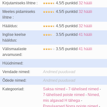
Kirjutamiseks lihtne :
4.5/5 punktid
32 hääli
Meeles pidamiseks
4.5/5 punktid
32 hääli
lihtne :
Hääldus:
4.5/5 punktid
32 hääli
Inglise keelse
3.5/5 punktid
41 hääli
hääldus:
Välismaalaste
3.5/5 punktid
41 hääli
arvamused:
Hüüdnimed:
Vendade nimed:
Andmed puuduvad
Õdede nimed:
Andmed puuduvad
Kategooriad:
Saksa nimed
-
7-tähelised nimed
-
7-tähelised poiste nimed
-
Nimed,
mis algavad H tähega
-
Populaarsed Norra poiste nimed
-