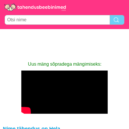
Uus mäng sõpradega mängimiseks:
Nime tähendus on Hela