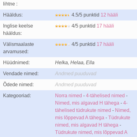
lihtne :
Hääldus:
4.5/5 punktid
12 hääli
Inglise keelse
4/5 punktid
17 hääli
hääldus:
Välismaalaste
4/5 punktid
17 hääli
arvamused:
Hüüdnimed:
Helka, Helaa, Ella
Vendade nimed:
Andmed puuduvad
Õdede nimed:
Andmed puuduvad
Kategooriad:
Norra nimed
-
4-tähelised nimed
-
Nimed, mis algavad H tähega
-
4-
tähelised tüdrukute nimed
-
Nimed,
mis lõppevad A tähega
-
Tüdrukute
nimed, mis algavad H tähega
-
Tüdrukute nimed, mis lõppevad A