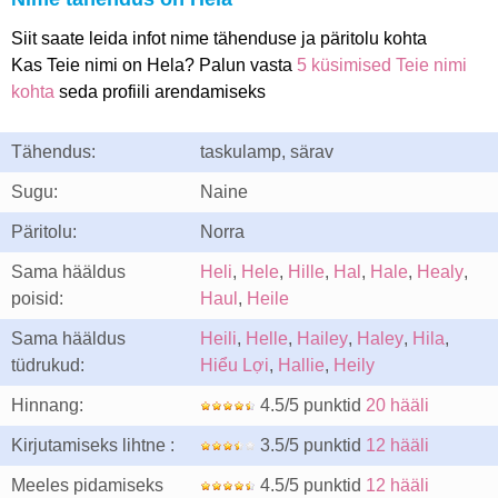
Siit saate leida infot nime tähenduse ja päritolu kohta
Kas Teie nimi on Hela? Palun vasta
5 küsimised Teie nimi
kohta
seda profiili arendamiseks
Tähendus:
taskulamp, särav
Sugu:
Naine
Päritolu:
Norra
Sama hääldus
Heli
,
Hele
,
Hille
,
Hal
,
Hale
,
Healy
,
poisid:
Haul
,
Heile
Sama hääldus
Heili
,
Helle
,
Hailey
,
Haley
,
Hila
,
tüdrukud:
Hiểu Lợi
,
Hallie
,
Heily
Hinnang:
4.5/5 punktid
20 hääli
Kirjutamiseks lihtne :
3.5/5 punktid
12 hääli
Meeles pidamiseks
4.5/5 punktid
12 hääli