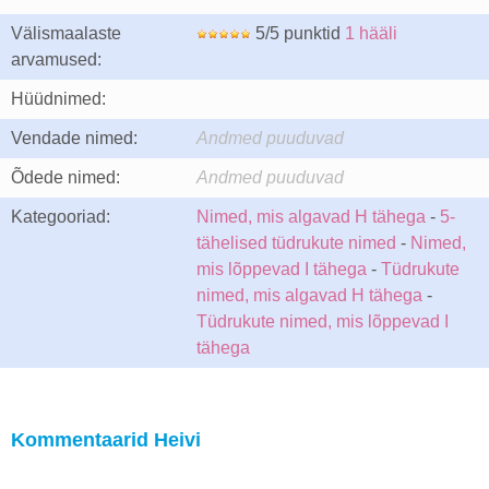
Välismaalaste
5/5 punktid
1 hääli
arvamused:
Hüüdnimed:
Vendade nimed:
Andmed puuduvad
Õdede nimed:
Andmed puuduvad
Kategooriad:
Nimed, mis algavad H tähega
-
5-
tähelised tüdrukute nimed
-
Nimed,
mis lõppevad I tähega
-
Tüdrukute
nimed, mis algavad H tähega
-
Tüdrukute nimed, mis lõppevad I
tähega
Kommentaarid Heivi