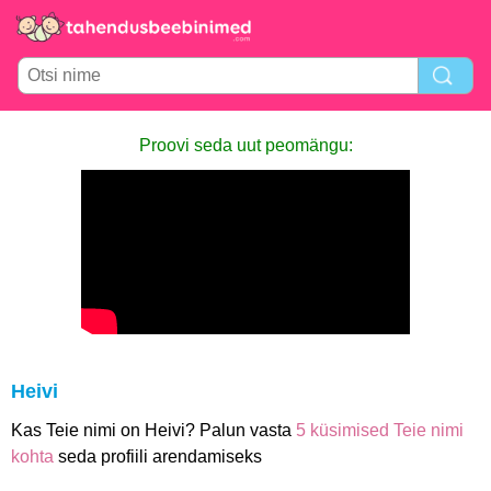
Proovi seda uut peomängu:
Heivi
Kas Teie nimi on Heivi? Palun vasta
5 küsimised Teie nimi
kohta
seda profiili arendamiseks