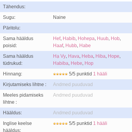
Tähendus:
Sugu:
Naine
Päritolu:
Sama hääldus
Hef
,
Habib
,
Hohepa
,
Huub
,
Hob
,
poisid:
Haaf
,
Hubb
,
Habe
Sama hääldus
Hạ Vy
,
Hava
,
Heba
,
Hiba
,
Hope
,
tüdrukud:
Habiba
,
Hebe
,
Hop
Hinnang:
5/5 punktid
1 hääli
Kirjutamiseks lihtne :
Andmed puuduvad
Meeles pidamiseks
Andmed puuduvad
lihtne :
Hääldus:
Andmed puuduvad
Inglise keelse
5/5 punktid
1 hääli
hääldus: