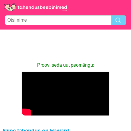
Proovi seda uut peomängu:
Nime tähendus on Haward