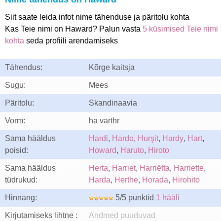
Siit saate leida infot nime tähenduse ja päritolu kohta
Kas Teie nimi on Haward? Palun vasta
5 küsimised Teie nimi
kohta
seda profiili arendamiseks
Tähendus:
Kõrge kaitsja
Sugu:
Mees
Päritolu:
Skandinaavia
Vorm:
ha varthr
Sama hääldus
Hardi
,
Hardo
,
Hurşit
,
Hardy
,
Hart
,
poisid:
Howard
,
Haruto
,
Hiroto
Sama hääldus
Herta
,
Harriet
,
Harriëtta
,
Harriette
,
tüdrukud:
Harda
,
Herthe
,
Horada
,
Hirohito
Hinnang:
5/5 punktid
1 hääli
Kirjutamiseks lihtne :
Andmed puuduvad