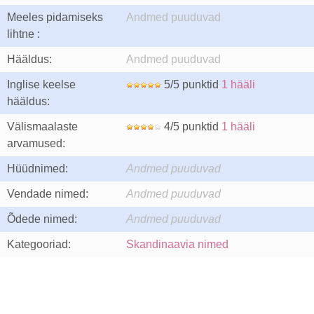
Meeles pidamiseks
Andmed puuduvad
lihtne :
Hääldus:
Andmed puuduvad
Inglise keelse
5/5 punktid
1 hääli
hääldus:
Välismaalaste
4/5 punktid
1 hääli
arvamused:
Hüüdnimed:
Andmed puuduvad
Vendade nimed:
Andmed puuduvad
Õdede nimed:
Andmed puuduvad
Kategooriad:
Skandinaavia nimed