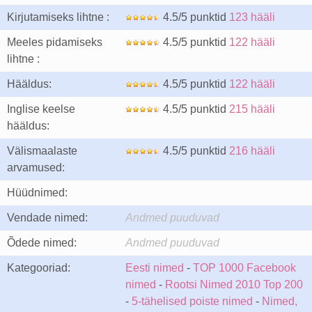
Kirjutamiseks lihtne :
4.5/5 punktid
123 hääli
Meeles pidamiseks
4.5/5 punktid
122 hääli
lihtne :
Hääldus:
4.5/5 punktid
122 hääli
Inglise keelse
4.5/5 punktid
215 hääli
hääldus:
Välismaalaste
4.5/5 punktid
216 hääli
arvamused:
Hüüdnimed:
Vendade nimed:
Andmed puuduvad
Õdede nimed:
Andmed puuduvad
Kategooriad:
Eesti nimed
-
TOP 1000 Facebook
nimed
-
Rootsi Nimed 2010 Top 200
-
5-tähelised poiste nimed
-
Nimed,