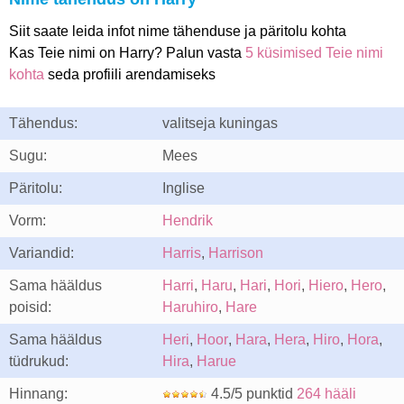
Siit saate leida infot nime tähenduse ja päritolu kohta
Kas Teie nimi on Harry? Palun vasta
5 küsimised Teie nimi
kohta
seda profiili arendamiseks
Tähendus:
valitseja kuningas
Sugu:
Mees
Päritolu:
Inglise
Vorm:
Hendrik
Variandid:
Harris
,
Harrison
Sama hääldus
Harri
,
Haru
,
Hari
,
Hori
,
Hiero
,
Hero
,
poisid:
Haruhiro
,
Hare
Sama hääldus
Heri
,
Hoor
,
Hara
,
Hera
,
Hiro
,
Hora
,
tüdrukud:
Hira
,
Harue
Hinnang:
4.5/5 punktid
264 hääli