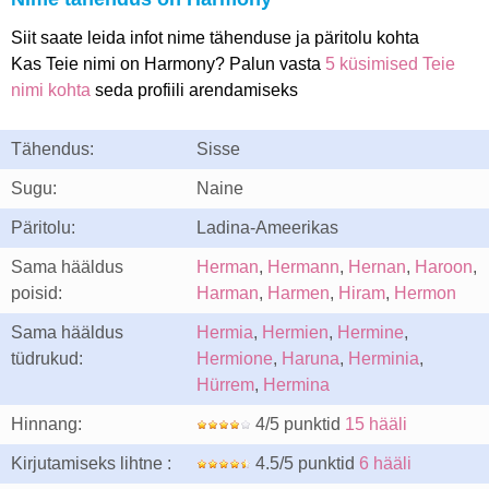
Siit saate leida infot nime tähenduse ja päritolu kohta
Kas Teie nimi on Harmony? Palun vasta
5 küsimised Teie
nimi kohta
seda profiili arendamiseks
Tähendus:
Sisse
Sugu:
Naine
Päritolu:
Ladina-Ameerikas
Sama hääldus
Herman
,
Hermann
,
Hernan
,
Haroon
,
poisid:
Harman
,
Harmen
,
Hiram
,
Hermon
Sama hääldus
Hermia
,
Hermien
,
Hermine
,
tüdrukud:
Hermione
,
Haruna
,
Herminia
,
Hürrem
,
Hermina
Hinnang:
4/5 punktid
15 hääli
Kirjutamiseks lihtne :
4.5/5 punktid
6 hääli