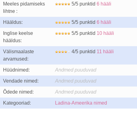
Meeles pidamiseks
5/5 punktid
6 hääli
lihtne :
Hääldus:
5/5 punktid
6 hääli
Inglise keelse
5/5 punktid
10 hääli
hääldus:
Välismaalaste
4/5 punktid
11 hääli
arvamused:
Hüüdnimed:
Andmed puuduvad
Vendade nimed:
Andmed puuduvad
Õdede nimed:
Andmed puuduvad
Kategooriad:
Ladina-Ameerika nimed