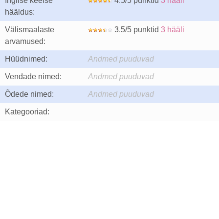
Inglise keelse
4.5/5 punktid
3 hääli
hääldus:
Välismaalaste
3.5/5 punktid
3 hääli
arvamused:
Hüüdnimed:
Andmed puuduvad
Vendade nimed:
Andmed puuduvad
Õdede nimed:
Andmed puuduvad
Kategooriad: