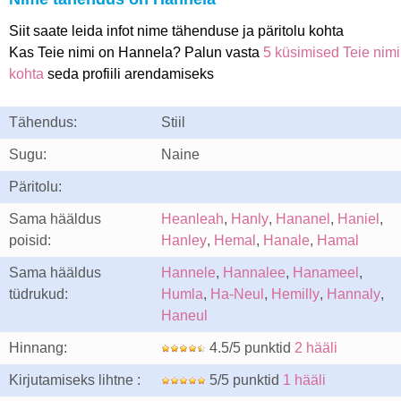
Siit saate leida infot nime tähenduse ja päritolu kohta
Kas Teie nimi on Hannela? Palun vasta
5 küsimised Teie nimi
kohta
seda profiili arendamiseks
Tähendus:
Stiil
Sugu:
Naine
Päritolu:
Sama hääldus
Heanleah
,
Hanly
,
Hananel
,
Haniel
,
poisid:
Hanley
,
Hemal
,
Hanale
,
Hamal
Sama hääldus
Hannele
,
Hannalee
,
Hanameel
,
tüdrukud:
Humla
,
Ha-Neul
,
Hemilly
,
Hannaly
,
Haneul
Hinnang:
4.5/5 punktid
2 hääli
Kirjutamiseks lihtne :
5/5 punktid
1 hääli