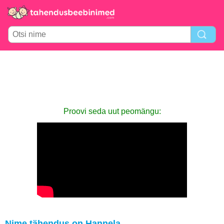
Proovi seda uut peomängu:
Nime tähendus on Hannela