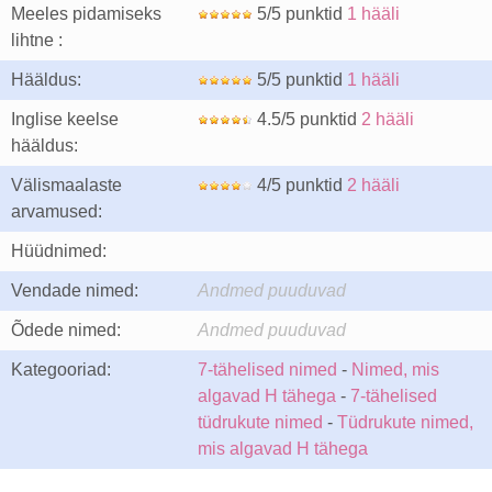
Meeles pidamiseks
5/5 punktid
1 hääli
lihtne :
Hääldus:
5/5 punktid
1 hääli
Inglise keelse
4.5/5 punktid
2 hääli
hääldus:
Välismaalaste
4/5 punktid
2 hääli
arvamused:
Hüüdnimed:
Vendade nimed:
Andmed puuduvad
Õdede nimed:
Andmed puuduvad
Kategooriad:
7-tähelised nimed
-
Nimed, mis
algavad H tähega
-
7-tähelised
tüdrukute nimed
-
Tüdrukute nimed,
mis algavad H tähega