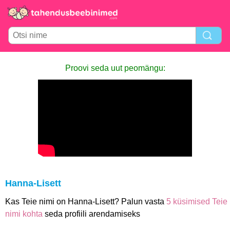
Proovi seda uut peomängu:
Hanna-Lisett
Kas Teie nimi on Hanna-Lisett? Palun vasta
5 küsimised Teie
nimi kohta
seda profiili arendamiseks