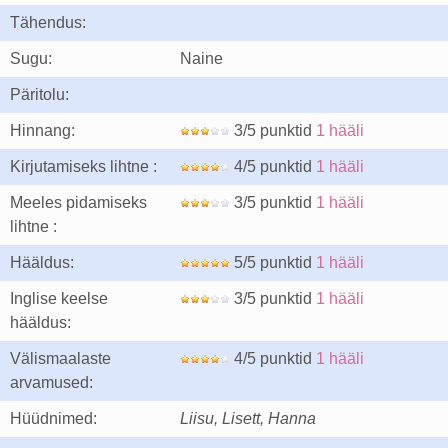
Tähendus:
Sugu:
Naine
Päritolu:
Hinnang:
3/5 punktid
1 hääli
Kirjutamiseks lihtne :
4/5 punktid
1 hääli
Meeles pidamiseks
3/5 punktid
1 hääli
lihtne :
Hääldus:
5/5 punktid
1 hääli
Inglise keelse
3/5 punktid
1 hääli
hääldus:
Välismaalaste
4/5 punktid
1 hääli
arvamused:
Hüüdnimed:
Liisu, Lisett, Hanna