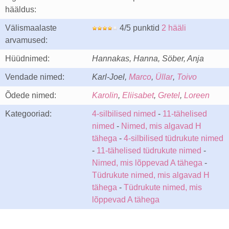
hääldus:
Välismaalaste
4/5 punktid
2 hääli
arvamused:
Hüüdnimed:
Hannakas, Hanna, Söber, Anja
Vendade nimed:
Karl-Joel,
Marco
,
Üllar
,
Toivo
Õdede nimed:
Karolin
,
Eliisabet
,
Gretel
,
Loreen
Kategooriad:
4-silbilised nimed
-
11-tähelised
nimed
-
Nimed, mis algavad H
tähega
-
4-silbilised tüdrukute nimed
-
11-tähelised tüdrukute nimed
-
Nimed, mis lõppevad A tähega
-
Tüdrukute nimed, mis algavad H
tähega
-
Tüdrukute nimed, mis
lõppevad A tähega