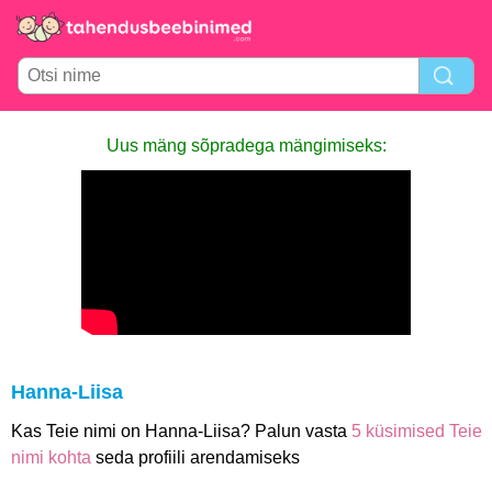
Uus mäng sõpradega mängimiseks:
Hanna-Liisa
Kas Teie nimi on Hanna-Liisa? Palun vasta
5 küsimised Teie
nimi kohta
seda profiili arendamiseks