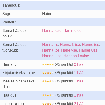
Tähendus:
Sugu:
Naine
Päritolu:
Sama hääldus
Hannaliese
,
Hammelech
poisid:
Sama hääldus
Hannaliis
,
Hanna Liisa
,
Hannelies
,
tüdrukud:
Hannalize
,
Hanelyse
,
Haniel Uzzi
,
Hanne-Lise
,
Hannah Louise
Hinnang:
5/5 punktid
2 hääli
Kirjutamiseks lihtne :
4/5 punktid
1 hääli
Meeles pidamiseks
4/5 punktid
1 hääli
lihtne :
Hääldus:
4/5 punktid
1 hääli
Inglise keelse
4/5 punktid
2 hääli