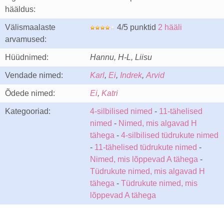
hääldus:
Välismaalaste
4/5 punktid
2 hääli
arvamused:
Hüüdnimed:
Hannu, H-L, Liisu
Vendade nimed:
Karl
,
Ei
,
Indrek
,
Arvid
Õdede nimed:
Ei
,
Katri
Kategooriad:
4-silbilised nimed
-
11-tähelised
nimed
-
Nimed, mis algavad H
tähega
-
4-silbilised tüdrukute nimed
-
11-tähelised tüdrukute nimed
-
Nimed, mis lõppevad A tähega
-
Tüdrukute nimed, mis algavad H
tähega
-
Tüdrukute nimed, mis
lõppevad A tähega