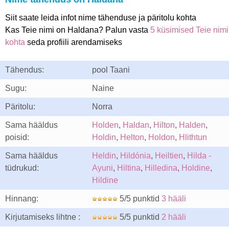
Siit saate leida infot nime tähenduse ja päritolu kohta
Kas Teie nimi on Haldana? Palun vasta
5 küsimised Teie nimi
kohta
seda profiili arendamiseks
Tähendus:
pool Taani
Sugu:
Naine
Päritolu:
Norra
Sama hääldus
Holden
,
Haldan
,
Hilton
,
Halden
,
poisid:
Holdin
,
Helton
,
Holdon
,
Hlithtun
Sama hääldus
Heldin
,
Hildónia
,
Heiltien
,
Hilda -
tüdrukud:
Ayuni
,
Hiltina
,
Hilledina
,
Holdine
,
Hildine
Hinnang:
5/5 punktid
3 hääli
Kirjutamiseks lihtne :
5/5 punktid
2 hääli