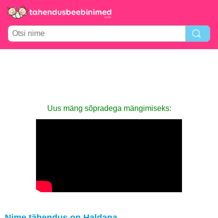
Uus mäng sõpradega mängimiseks:
Nime tähendus on Haldana