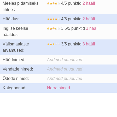
Meeles pidamiseks
4/5 punktid
2 hääli
lihtne :
Hääldus:
4/5 punktid
2 hääli
Inglise keelse
3.5/5 punktid
3 hääli
hääldus:
Välismaalaste
3/5 punktid
3 hääli
arvamused:
Hüüdnimed:
Andmed puuduvad
Vendade nimed:
Andmed puuduvad
Õdede nimed:
Andmed puuduvad
Kategooriad:
Norra nimed