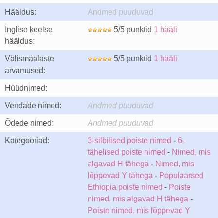
Hääldus:
Andmed puuduvad
Inglise keelse
5/5 punktid
1 hääli
hääldus:
Välismaalaste
5/5 punktid
1 hääli
arvamused:
Hüüdnimed:
Vendade nimed:
Andmed puuduvad
Õdede nimed:
Andmed puuduvad
Kategooriad:
3-silbilised poiste nimed
-
6-
tähelised poiste nimed
-
Nimed, mis
algavad H tähega
-
Nimed, mis
lõppevad Y tähega
-
Populaarsed
Ethiopia poiste nimed
-
Poiste
nimed, mis algavad H tähega
-
Poiste nimed, mis lõppevad Y