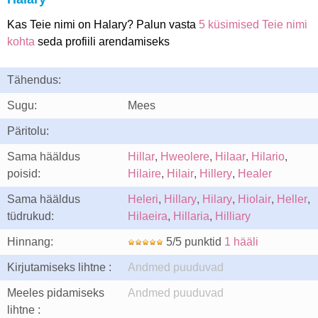
Kas Teie nimi on Halary? Palun vasta
5 küsimised Teie nimi
kohta
seda profiili arendamiseks
Tähendus:
Sugu:
Mees
Päritolu:
Sama hääldus
Hillar
,
Hweolere
,
Hilaar
,
Hilario
,
poisid:
Hilaire
,
Hilair
,
Hillery
,
Healer
Sama hääldus
Heleri
,
Hillary
,
Hilary
,
Hiolair
,
Heller
,
tüdrukud:
Hilaeira
,
Hillaria
,
Hilliary
Hinnang:
5/5 punktid
1 hääli
Kirjutamiseks lihtne :
Andmed puuduvad
Meeles pidamiseks
Andmed puuduvad
lihtne :