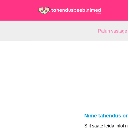
Palun vastage
Nime tähendus on
Siit saate leida infot