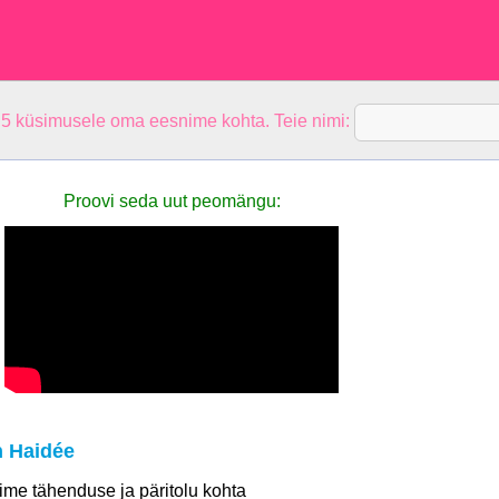
 5 küsimusele oma eesnime kohta. Teie nimi:
Proovi seda uut peomängu:
 Haidée
 nime tähenduse ja päritolu kohta