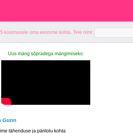
 5 küsimusele oma eesnime kohta. Teie nimi:
Uus mäng sõpradega mängimiseks:
n Gunn
 nime tähenduse ja päritolu kohta