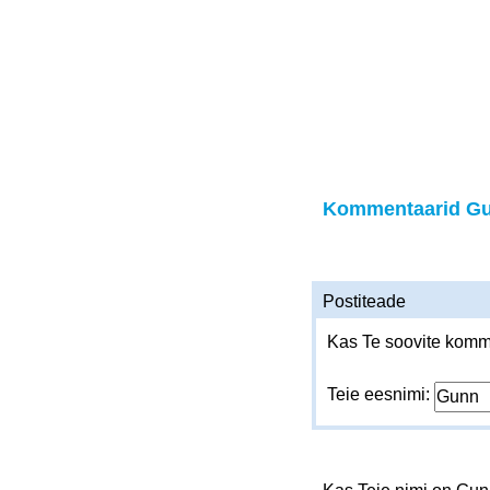
Kommentaarid G
Postiteade
Kas Te soovite komme
Teie eesnimi: