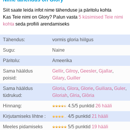
Siit saate leida infot nime tähenduse ja päritolu kohta
Kas Teie nimi on Glory? Palun vasta
5 küsimised Teie nimi
kohta
seda profiili arendamiseks
Tähendus:
vormis gloria hiilgus
Sugu:
Naine
Päritolu:
Ameerika
Sama hääldus
Gellir
,
Gilroy
,
Geesler
,
Gjallar
,
poisid:
Gilary
,
Guiller
Sama hääldus
Gloria
,
Glora
,
Glorie
,
Guiliara
,
Guler
,
tüdrukud:
Gloriah
,
Glria
,
Glòria
Hinnang:
4.5/5 punktid
26 hääli
Kirjutamiseks lihtne :
4/5 punktid
21 hääli
Meeles pidamiseks
5/5 punktid
19 hääli