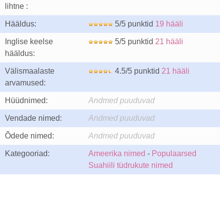
lihtne :
Hääldus:
5/5 punktid
19 hääli
Inglise keelse
5/5 punktid
21 hääli
hääldus:
Välismaalaste
4.5/5 punktid
21 hääli
arvamused:
Hüüdnimed:
Andmed puuduvad
Vendade nimed:
Andmed puuduvad
Õdede nimed:
Andmed puuduvad
Kategooriad:
Ameerika nimed
-
Populaarsed
Suahiili tüdrukute nimed