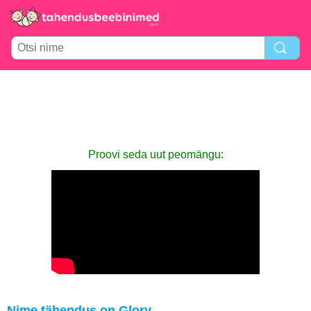
Proovi seda uut peomängu:
Nime tähendus on Glory