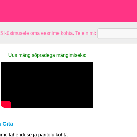
 5 küsimusele oma eesnime kohta. Teie nimi:
Uus mäng sõpradega mängimiseks:
 Gita
 nime tähenduse ja päritolu kohta