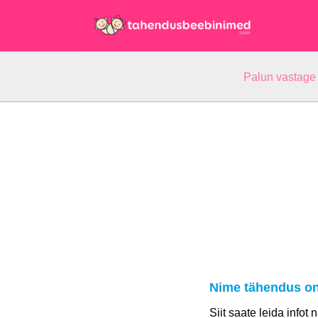
Palun vastage
Nime tähendus on
Siit saate leida infot