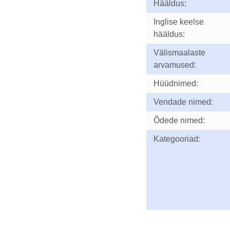
Hääldus:
Inglise keelse
hääldus:
Välismaalaste
arvamused:
Hüüdnimed:
Vendade nimed:
Õdede nimed:
Kategooriad: