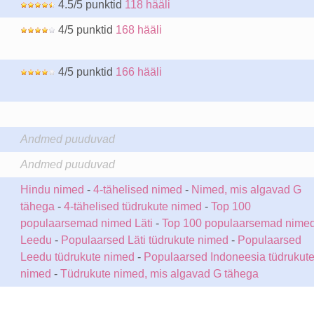
4.5/5 punktid
118 hääli
4/5 punktid
168 hääli
4/5 punktid
166 hääli
Andmed puuduvad
Andmed puuduvad
Hindu nimed
-
4-tähelised nimed
-
Nimed, mis algavad G
tähega
-
4-tähelised tüdrukute nimed
-
Top 100
populaarsemad nimed Läti
-
Top 100 populaarsemad nime
Leedu
-
Populaarsed Läti tüdrukute nimed
-
Populaarsed
Leedu tüdrukute nimed
-
Populaarsed Indoneesia tüdrukut
nimed
-
Tüdrukute nimed, mis algavad G tähega