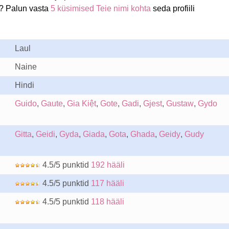
a? Palun vasta
5 küsimised Teie nimi kohta
seda profiili
Laul
Naine
Hindi
Guido
,
Gaute
,
Gia Kiệt
,
Gote
,
Gadi
,
Gjest
,
Gustaw
,
Gydo
Gitta
,
Geidi
,
Gyda
,
Giada
,
Gota
,
Ghada
,
Geidy
,
Gudy
4.5/5 punktid
192 hääli
4.5/5 punktid
117 hääli
4.5/5 punktid
118 hääli