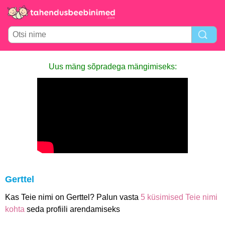
Uus mäng sõpradega mängimiseks:
Gerttel
Kas Teie nimi on Gerttel? Palun vasta
5 küsimised Teie nimi
kohta
seda profiili arendamiseks