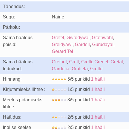
Tähendus:
Sugu:
Naine
Päritolu:
Sama hääldus
Gretel
,
Gwrddywal
,
Grathwohl
,
poisid:
Greidyawl
,
Gardell
,
Gurudayal
,
Gerard Tel
Sama hääldus
Grethel
,
Gretl
,
Gretli
,
Gredel
,
Gretal
,
tüdrukud:
Gardelia
,
Gratiela
,
Grettel
Hinnang:
5/5 punktid
1 hääli
Kirjutamiseks lihtne :
1/5 punktid
1 hääli
Meeles pidamiseks
3/5 punktid
1 hääli
lihtne :
Hääldus:
2/5 punktid
1 hääli
Inglise keelse
2/5 punktid
1 hääli