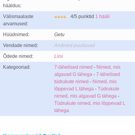
hääldus:
Välismaalaste
4/5 punktid
1 hääli
arvamused:
Hüüdnimed:
Getu
Vendade nimed:
Andmed puuduvad
Õdede nimed:
Liisi
Kategooriad:
7-tähelised nimed
-
Nimed, mis
algavad G tähega
-
7-tähelised
tüdrukute nimed
-
Nimed, mis
lõppevad L tähega
-
Tüdrukute
nimed, mis algavad G tähega
-
Tüdrukute nimed, mis lõppevad L
tähega