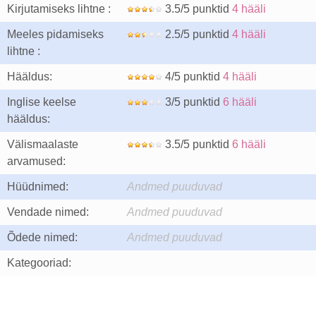
Kirjutamiseks lihtne :
3.5/5 punktid
4 hääli
Meeles pidamiseks
2.5/5 punktid
4 hääli
lihtne :
Hääldus:
4/5 punktid
4 hääli
Inglise keelse
3/5 punktid
6 hääli
hääldus:
Välismaalaste
3.5/5 punktid
6 hääli
arvamused:
Hüüdnimed:
Andmed puuduvad
Vendade nimed:
Andmed puuduvad
Õdede nimed:
Andmed puuduvad
Kategooriad: