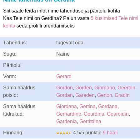
Siit saate leida infot nime tähenduse ja päritolu kohta
Kas Teie nimi on Gerdina? Palun vasta
5 küsimised Teie nimi
kohta
seda profiili arendamiseks
Tähendus:
tugevalt oda
Sugu:
Naine
Päritolu:
Vorm:
Gerard
Sama hääldus
Gordon
,
Gorden
,
Giordano
,
Geerten
,
poisid:
Gordan
,
Garaden
,
Gerton
,
Gradin
Sama hääldus
Giordana
,
Gertina
,
Gordana
,
tüdrukud:
Gerhardine
,
Geurdina
,
Gearoidin
,
Gardenia
,
Gerritdina
Hinnang:
4.5/5 punktid
9 hääli