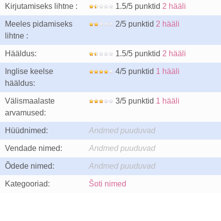
Kirjutamiseks lihtne :
1.5/5 punktid
2 hääli
Meeles pidamiseks
2/5 punktid
2 hääli
lihtne :
Hääldus:
1.5/5 punktid
2 hääli
Inglise keelse
4/5 punktid
1 hääli
hääldus:
Välismaalaste
3/5 punktid
1 hääli
arvamused:
Hüüdnimed:
Andmed puuduvad
Vendade nimed:
Andmed puuduvad
Õdede nimed:
Andmed puuduvad
Kategooriad:
Šoti nimed