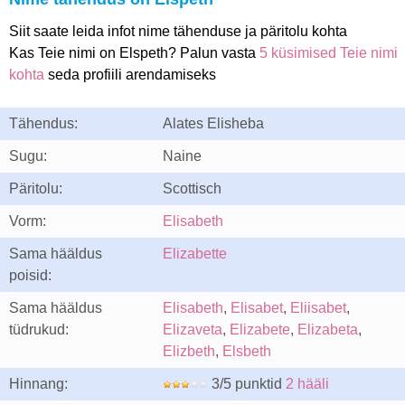
Siit saate leida infot nime tähenduse ja päritolu kohta
Kas Teie nimi on Elspeth? Palun vasta
5 küsimised Teie nimi
kohta
seda profiili arendamiseks
Tähendus:
Alates Elisheba
Sugu:
Naine
Päritolu:
Scottisch
Vorm:
Elisabeth
Sama hääldus
Elizabette
poisid:
Sama hääldus
Elisabeth
,
Elisabet
,
Eliisabet
,
tüdrukud:
Elizaveta
,
Elizabete
,
Elizabeta
,
Elizbeth
,
Elsbeth
Hinnang:
3/5 punktid
2 hääli