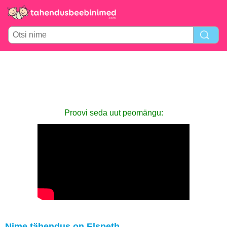
Proovi seda uut peomängu:
Nime tähendus on Elspeth