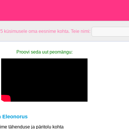
 5 küsimusele oma eesnime kohta. Teie nimi:
Proovi seda uut peomängu:
 Eleonorus
 nime tähenduse ja päritolu kohta