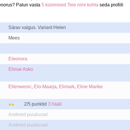
onorus? Palun vasta
5 küsimised Teie nimi kohta
seda profiili
Särav valgus. Variant Helen
Mees
Eleonora
Elimar Asko
Ellenweorc
,
Elo-Maarja
,
Elimark
,
Eline Marike
2/5 punktid
3 hääli
Andmed puuduvad
Andmed puuduvad