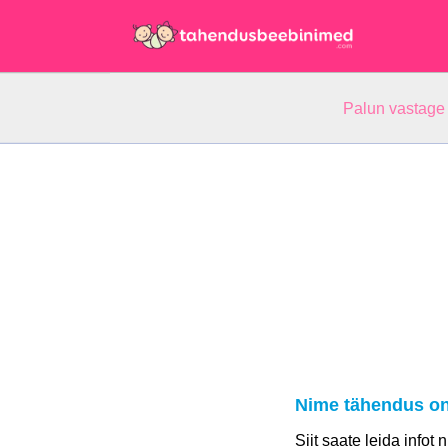
Palun vastage
Nime tähendus on
Siit saate leida infot