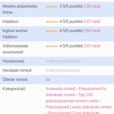
Meeles pidamiseks
4.5/5 punktid
136 hääli
lihtne :
Hääldus:
4.5/5 punktid
135 hääli
Inglise keelse
4.5/5 punktid
156 hääli
hääldus:
Välismaalaste
4.5/5 punktid
155 hääli
arvamused:
Hüüdnimed:
Andmed puuduvad
Vendade nimed:
Andmed puuduvad
Õdede nimed:
Iia
Kategooriad:
Ameerika nimed
-
Populaarsed fa
tüdrukute nimed
-
Top 100
populaarsemad nimed Leedu
-
Populaarsed Leedu tüdrukute nimed
-
Populaarsed Türgi tüdrukute