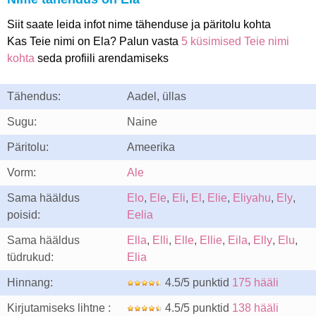
Siit saate leida infot nime tähenduse ja päritolu kohta
Kas Teie nimi on Ela? Palun vasta
5 küsimised Teie nimi
kohta
seda profiili arendamiseks
Tähendus:
Aadel, üllas
Sugu:
Naine
Päritolu:
Ameerika
Vorm:
Ale
Sama hääldus
Elo
,
Ele
,
Eli
,
El
,
Elie
,
Eliyahu
,
Ely
,
poisid:
Eelia
Sama hääldus
Ella
,
Elli
,
Elle
,
Ellie
,
Eila
,
Elly
,
Elu
,
tüdrukud:
Elia
Hinnang:
4.5/5 punktid
175 hääli
Kirjutamiseks lihtne :
4.5/5 punktid
138 hääli