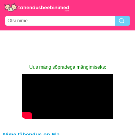
Uus mäng sõpradega mängimiseks:
Nime tähendus on Ela