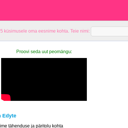
 5 küsimusele oma eesnime kohta. Teie nimi:
Proovi seda uut peomängu:
 Edyte
 nime tähenduse ja päritolu kohta