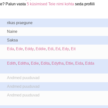
te? Palun vasta
5 küsimised Teie nimi kohta
seda profiili
rikas praegune
Naine
Saksa
Eda
,
Ede
,
Eddy
,
Eddie
,
Edi
,
Ed
,
Edy
,
Eit
Edith
,
Editha
,
Edie
,
Edita
,
Edytha
,
Ettie
,
Eida
,
Edda
Andmed puuduvad
Andmed puuduvad
Andmed puuduvad