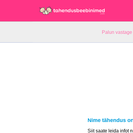
Palun vastage
Nime tähendus on
Siit saate leida infot