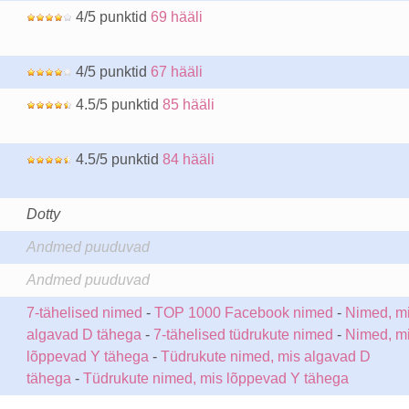
4/5 punktid
69 hääli
4/5 punktid
67 hääli
4.5/5 punktid
85 hääli
4.5/5 punktid
84 hääli
Dotty
Andmed puuduvad
Andmed puuduvad
7-tähelised nimed
-
TOP 1000 Facebook nimed
-
Nimed, m
algavad D tähega
-
7-tähelised tüdrukute nimed
-
Nimed, m
lõppevad Y tähega
-
Tüdrukute nimed, mis algavad D
tähega
-
Tüdrukute nimed, mis lõppevad Y tähega