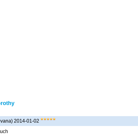
rothy
t vana) 2014-01-02
much