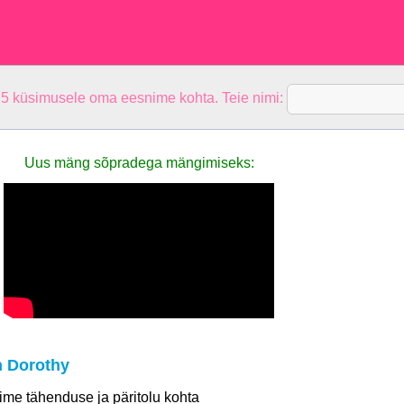
 5 küsimusele oma eesnime kohta. Teie nimi:
Uus mäng sõpradega mängimiseks:
 Dorothy
 nime tähenduse ja päritolu kohta