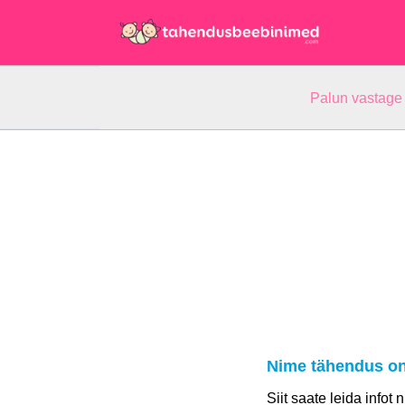
Palun vastage
Nime tähendus on
Siit saate leida infot