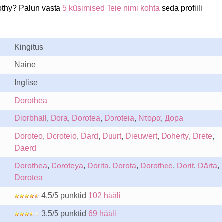
othy? Palun vasta
5 küsimised Teie nimi kohta
seda profiili
Kingitus
Naine
Inglise
Dorothea
Diorbhall
,
Dora
,
Dorotea
,
Doroteia
,
Ντορα
,
Дора
Doroteo
,
Doroteio
,
Dard
,
Duurt
,
Dieuwert
,
Doherty
,
Drete
,
Daerd
Dorothea
,
Doroteya
,
Dorita
,
Dorota
,
Dorothee
,
Dorit
,
Dārta
,
Dorotea
4.5/5 punktid
102 hääli
3.5/5 punktid
69 hääli