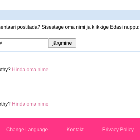
ntaari postitada? Sisestage oma nimi ja klikkige Edasi nuppu:
othy?
Hinda oma nime
othy?
Hinda oma nime
Change Language
Kontakt
Privacy Policy